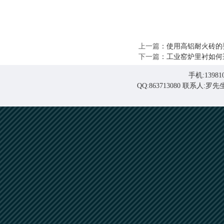
上一篇
：
使用高铝耐火砖的
下一篇
：
工业窑炉里衬如何
手机:139810
QQ:863713080 联系人: