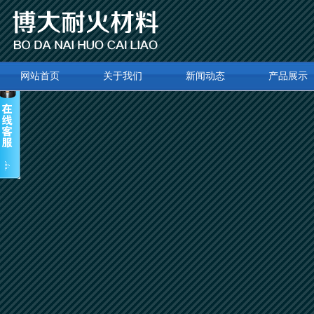
网站首页
关于我们
新闻动态
产品展示