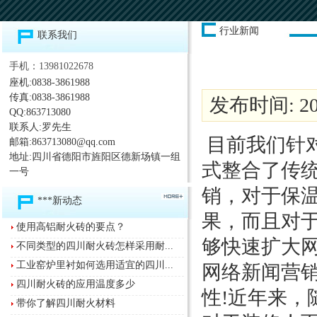
行业新闻
联系我们
手机：13981022678
座机:0838-3861988
传真:0838-3861988
发布时间: 201
QQ:863713080
联系人:罗先生
目前我们针对
邮箱:863713080@qq.com
地址:四川省德阳市旌阳区德新场镇一组
式整合了传
一号
销，对于保
***新动态
果，而且对于
使用高铝耐火砖的要点？
够快速扩大
不同类型的四川耐火砖怎样采用耐...
工业窑炉里衬如何选用适宜的四川...
网络新闻营销
四川耐火砖的应用温度多少
性!近年来
带你了解四川耐火材料