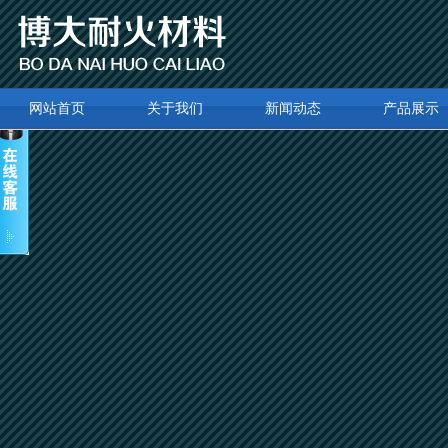
网站首页
关于我们
新闻动态
产品展示