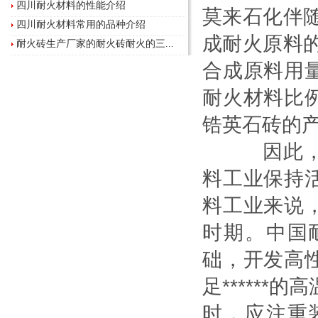
四川耐火材料的性能介绍
莫来石化伴随
四川耐火材料常用的品种介绍
成耐火原料的
耐火砖生产厂家的耐火砖耐火的三...
合成原料用
耐火材料比
锆英石砖的
因此，创
料工业保持
料工业来说
时期。中国
础，开发高
足******
时，应注重