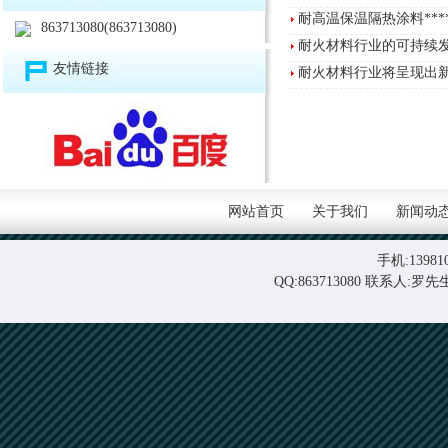
耐高温保温隔热涂料****
863713080(863713080)
耐火材料行业的可持续发展
友情链接
耐火材料行业将呈现出新的
网站首页
关于我们
新闻动
手机:139810
QQ:863713080 联系人: